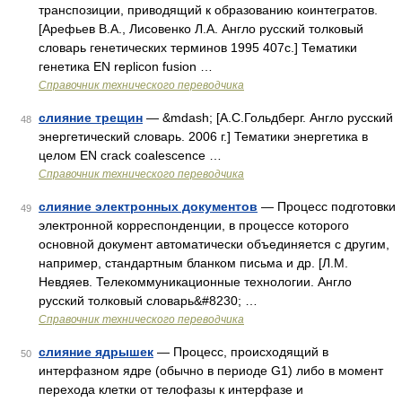
транспозиции, приводящий к образованию коинтегратов.
[Арефьев В.А., Лисовенко Л.А. Англо русский толковый
словарь генетических терминов 1995 407с.] Тематики
генетика EN replicon fusion …
Справочник технического переводчика
слияние трещин
— &mdash; [А.С.Гольдберг. Англо русский
48
энергетический словарь. 2006 г.] Тематики энергетика в
целом EN crack coalescence …
Справочник технического переводчика
слияние электронных документов
— Процесс подготовки
49
электронной корреспонденции, в процессе которого
основной документ автоматически объединяется с другим,
например, стандартным бланком письма и др. [Л.М.
Невдяев. Телекоммуникационные технологии. Англо
русский толковый словарь&#8230; …
Справочник технического переводчика
слияние ядрышек
— Процесс, происходящий в
50
интерфазном ядре (обычно в периоде G1) либо в момент
перехода клетки от телофазы к интерфазе и