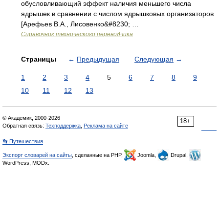
обусловливающий эффект наличия меньшего числа
ядрышек в сравнении с числом ядрышковых организаторов
[Арефьев В.А., Лисовенко&#8230; …
Справочник технического переводчика
Страницы
←
Предыдущая
Следующая
→
1
2
3
4
5
6
7
8
9
10
11
12
13
© Академик, 2000-2026
18+
Обратная связь:
Техподдержка
,
Реклама на сайте
👣 Путешествия
Экспорт словарей на сайты
, сделанные на PHP,
Joomla,
Drupal,
WordPress, MODx.