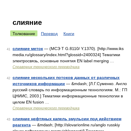
слияние
Толкование
Перевод
Книги
слияние меток
— (МСЭ T G.8110/ Y.1370). [http://www.iks
41
media.ru/glossary/index.html?glossid=2400324] Тематики
электросвязь, основные понятия EN label merging …
Справочник технического переводчика
слияние нескольких потоков данных от различных
42
источников информации
— &mdash; [Л.Г.Суменко. Англо
русский словарь по информационным технологиям. М.: ГП
ЦНИИС, 2003.] Тематики информационные технологии в
целом EN fusion …
Справочник технического переводчика
слияние нефтяных капель эмульсии под действием
43
реагента
— &mdash; [http://slovarionline.ru/anglo russkiy