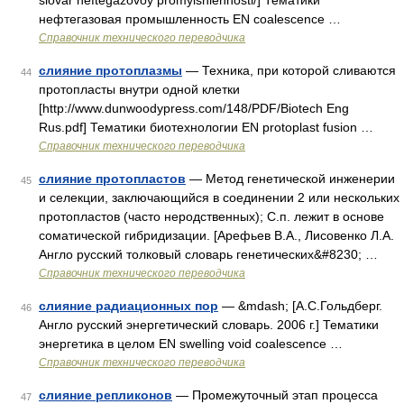
slovar neftegazovoy promyishlennosti/] Тематики
нефтегазовая промышленность EN coalescence …
Справочник технического переводчика
слияние протоплазмы
— Техника, при которой сливаются
44
протопласты внутри одной клетки
[http://www.dunwoodypress.com/148/PDF/Biotech Eng
Rus.pdf] Тематики биотехнологии EN protoplast fusion …
Справочник технического переводчика
слияние протопластов
— Метод генетической инженерии
45
и селекции, заключающийся в соединении 2 или нескольких
протопластов (часто неродственных); С.п. лежит в основе
соматической гибридизации. [Арефьев В.А., Лисовенко Л.А.
Англо русский толковый словарь генетических&#8230; …
Справочник технического переводчика
слияние радиационных пор
— &mdash; [А.С.Гольдберг.
46
Англо русский энергетический словарь. 2006 г.] Тематики
энергетика в целом EN swelling void coalescence …
Справочник технического переводчика
слияние репликонов
— Промежуточный этап процесса
47